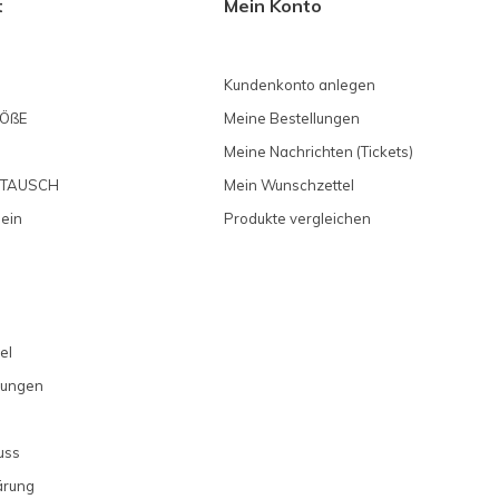
t
Mein Konto
Kundenkonto anlegen
ÖßE
Meine Bestellungen
Meine Nachrichten (Tickets)
MTAUSCH
Mein Wunschzettel
 ein
Produkte vergleichen
el
gungen
uss
ärung