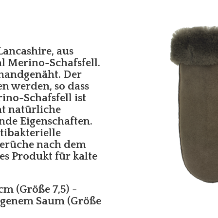
ancashire, aus
l Merino-Schafsfell.
 handgenäht. Der
n werden, so dass
no-Schafsfell ist
t natürliche
nde Eigenschaften.
tibakterielle
Gerüche nach dem
s Produkt für kalte
cm (Größe 7,5) -
agenem Saum (Größe