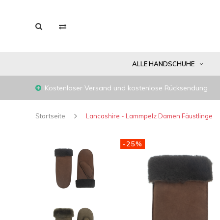
ALLE HANDSCHUHE
Kostenloser Versand und kostenlose Rücksendung
Startseite
Lancashire - Lammpelz Damen Fäustlinge
-25%