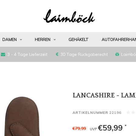
DAMEN
HERREN
GEHÄKELT
AUTOFAHRERHA
3 - 4 Tage Lieferzeit
30 Tage Rückgaberecht
Laimbö
LANCASHIRE - LA
ARTIKELNUMMER
22196
€59,99
*
€79,99
UVP