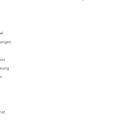
el
gungen
uss
ärung
n
nst