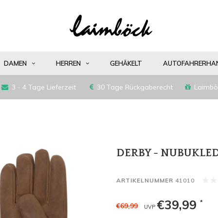
DAMEN
HERREN
GEHÄKELT
AUTOFAHRERHA
3 - 4 Tage Lieferzeit
30 Tage Rückgaberecht
Laimbö
DERBY - NUBUKLE
ARTIKELNUMMER
41010
€39,99
*
€69,99
UVP