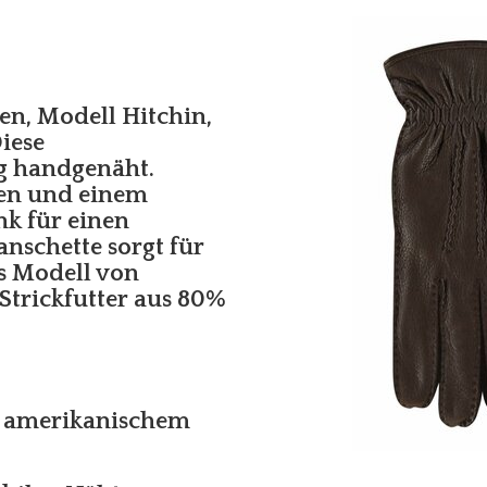
n, Modell Hitchin,
iese
ig handgenäht.
ten und einem
k für einen
anschette sorgt für
es Modell von
Strickfutter aus 80%
m amerikanischem