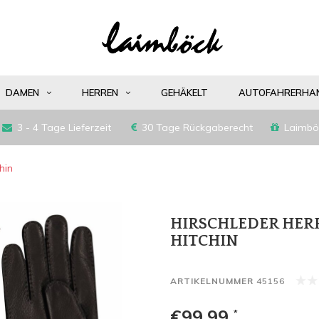
DAMEN
HERREN
GEHÄKELT
AUTOFAHRERHA
3 - 4 Tage Lieferzeit
30 Tage Rückgaberecht
Laimbö
hin
HIRSCHLEDER HE
HITCHIN
ARTIKELNUMMER
45156
€99,99
*