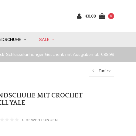
€0,00
0
NDSCHUHE
SALE
ck-Schlüsselanhänger Geschenk mit Ausgaben ab €99,99
Zurück
NDSCHUHE MIT CROCHET
LL YALE
0 BEWERTUNGEN