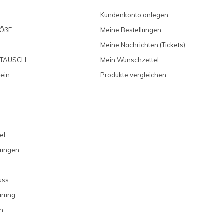
Kundenkonto anlegen
ÖßE
Meine Bestellungen
Meine Nachrichten (Tickets)
MTAUSCH
Mein Wunschzettel
 ein
Produkte vergleichen
el
gungen
uss
ärung
n