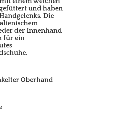
mit einem weichen
 gefüttert und haben
 Handgelenks. Die
talienischem
Leder der Innenhand
 für ein
utes
ndschuhe.
häkelter Oberhand
e