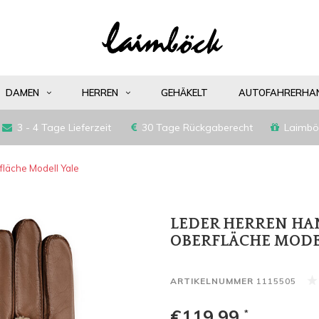
DAMEN
HERREN
GEHÄKELT
AUTOFAHRERHA
3 - 4 Tage Lieferzeit
30 Tage Rückgaberecht
Laimbö
läche Modell Yale
LEDER HERREN HA
OBERFLÄCHE MODE
ARTIKELNUMMER
1115505
€119,99
*